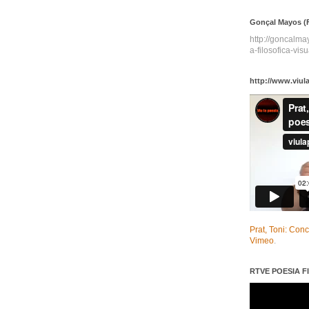
Gonçal Mayos (F
http://goncalm
a-filosofica-visu
http://www.viul
Prat, Toni: Con
Vimeo
.
RTVE POESIA FI