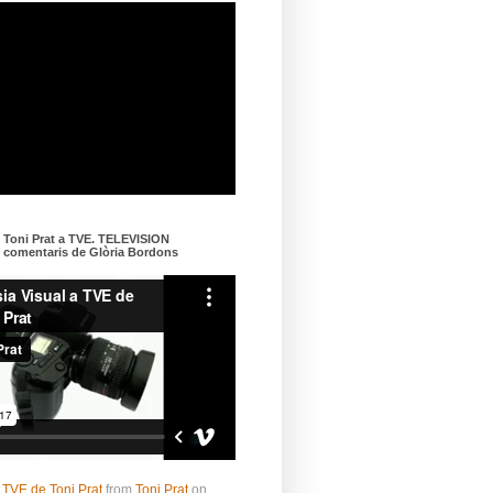
e Toni Prat a TVE. TELEVISION
omentaris de Glòria Bordons
 TVE de Toni Prat
from
Toni Prat
on