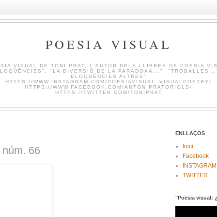
POESIA VISUAL
SIA VISUAL DE TONI PRAT, L'AUTOR DELS LLIBRES DE POESIA VI
LOQÜÈNCIES", "LA DIVERSIÓ DE LA PARADOXA...", "TROBALLES...
ELOQÜÈNCIES ALTRES"
HTTPS://WWW.INSTAGRAM.COM/POESIAVISUAL_VISUALPOETRY/
HTTPS://WWW.FACEBOOK.COM/ANTONIPRATORIOLS/
HTTPS://TWITTER.COM/TONIPRAT
ENLLAÇOS
Inici
 núm. 66
Facebook
INSTAGRAM
TWITTER
"Poesia visual: 