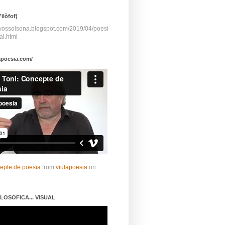
ilòfof)
ayossolsona.blogspot.com/2019/04/poesi
al.html
apoesia.com/
cepte de poesia
from
viulapoesia
on
LOSOFICA... VISUAL