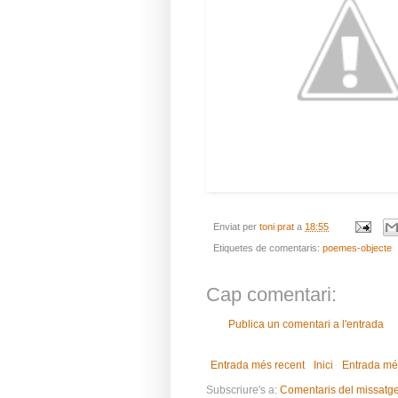
Enviat per
toni prat
a
18:55
Etiquetes de comentaris:
poemes-objecte
Cap comentari:
Publica un comentari a l'entrada
Entrada més recent
Inici
Entrada mé
Subscriure's a:
Comentaris del missatg