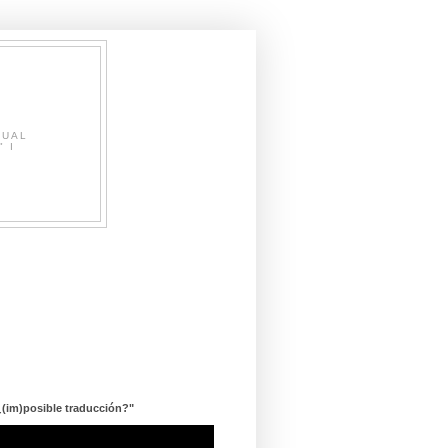
SUAL
" I
¿(im)posible traducción?"