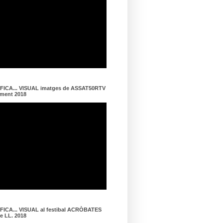
ICA... VISUAL imatges de ASSAT50RTV
ament 2018
ICA... VISUAL al festibal ACRÒBATES
de LL. 2018