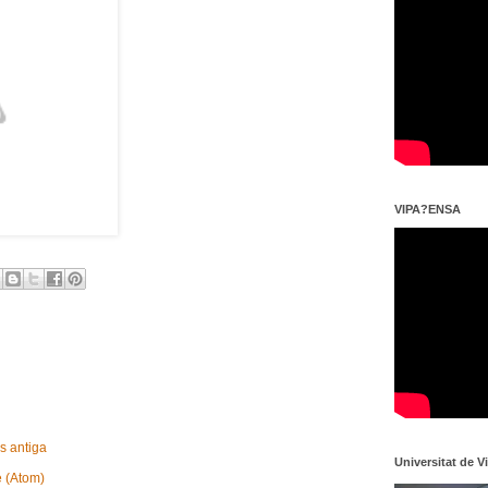
VIPA?ENSA
s antiga
Universitat de V
e (Atom)