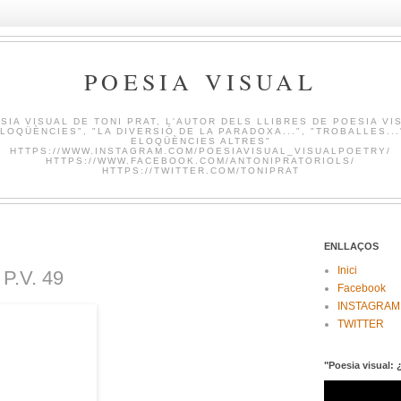
POESIA VISUAL
SIA VISUAL DE TONI PRAT, L'AUTOR DELS LLIBRES DE POESIA VI
LOQÜÈNCIES", "LA DIVERSIÓ DE LA PARADOXA...", "TROBALLES...
ELOQÜÈNCIES ALTRES"
HTTPS://WWW.INSTAGRAM.COM/POESIAVISUAL_VISUALPOETRY/
HTTPS://WWW.FACEBOOK.COM/ANTONIPRATORIOLS/
HTTPS://TWITTER.COM/TONIPRAT
ENLLAÇOS
Inici
.V. 49
Facebook
INSTAGRAM
TWITTER
"Poesia visual: 