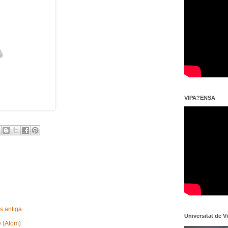
VIPA?ENSA
s antiga
Universitat de V
e (Atom)