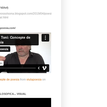
ilòfof)
ayossolsona.blogspot.com/2019/04/poesi
al.html
apoesia.com/
cepte de poesia
from
viulapoesia
on
LOSOFICA... VISUAL