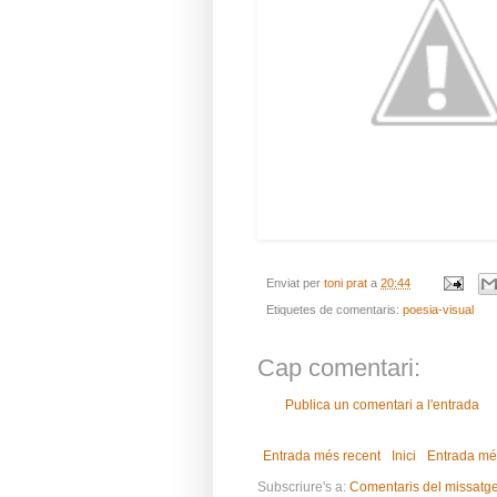
Enviat per
toni prat
a
20:44
Etiquetes de comentaris:
poesia-visual
Cap comentari:
Publica un comentari a l'entrada
Entrada més recent
Inici
Entrada mé
Subscriure's a:
Comentaris del missatg