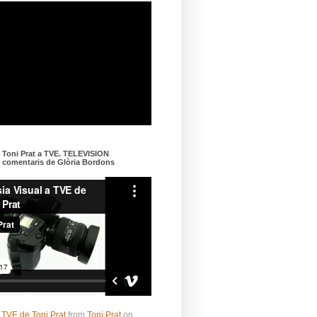
e Toni Prat a TVE. TELEVISION
omentaris de Glòria Bordons
 TVE de Toni Prat
from
Toni Prat
on