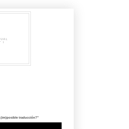
SUAL
" I
¿(im)posible traducción?"