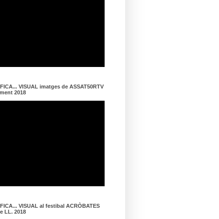
ICA... VISUAL imatges de ASSAT50RTV
ament 2018
ICA... VISUAL al festibal ACRÒBATES
de LL. 2018