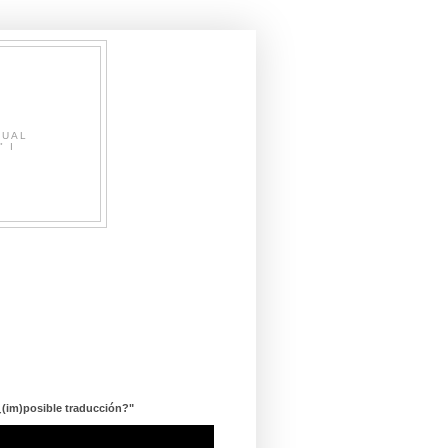
SUAL
" I
¿(im)posible traducción?"