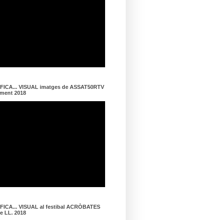
ICA... VISUAL imatges de ASSAT50RTV
ament 2018
ICA... VISUAL al festibal ACRÒBATES
de LL. 2018