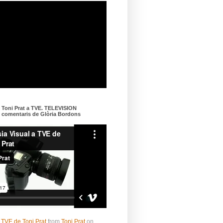
e Toni Prat a TVE. TELEVISION
omentaris de Glòria Bordons
 TVE de Toni Prat
from
Toni Prat
on