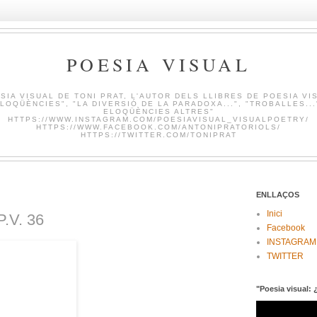
POESIA VISUAL
SIA VISUAL DE TONI PRAT, L'AUTOR DELS LLIBRES DE POESIA VI
LOQÜÈNCIES", "LA DIVERSIÓ DE LA PARADOXA...", "TROBALLES...
ELOQÜÈNCIES ALTRES"
HTTPS://WWW.INSTAGRAM.COM/POESIAVISUAL_VISUALPOETRY/
HTTPS://WWW.FACEBOOK.COM/ANTONIPRATORIOLS/
HTTPS://TWITTER.COM/TONIPRAT
ENLLAÇOS
Inici
.V. 36
Facebook
INSTAGRAM
TWITTER
"Poesia visual: 