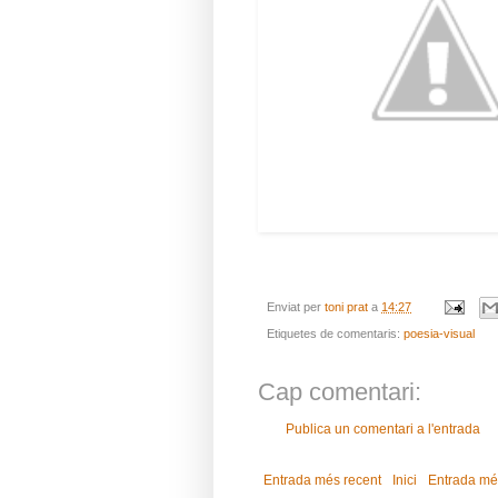
Enviat per
toni prat
a
14:27
Etiquetes de comentaris:
poesia-visual
Cap comentari:
Publica un comentari a l'entrada
Entrada més recent
Inici
Entrada mé