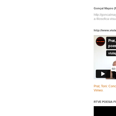
Gonçal Mayos (F
http://goncalm
a-filosofica-visu
http://www.viul
Prat, Toni: Con
Vimeo
.
RTVE POESIA FI