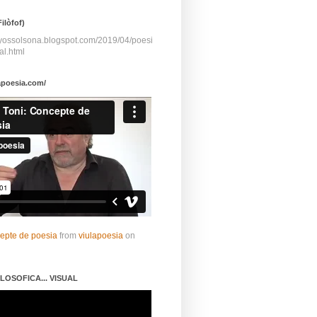
ilòfof)
ayossolsona.blogspot.com/2019/04/poesi
al.html
apoesia.com/
cepte de poesia
from
viulapoesia
on
LOSOFICA... VISUAL